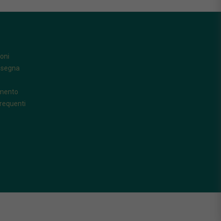
oni
nsegna
amento
requenti