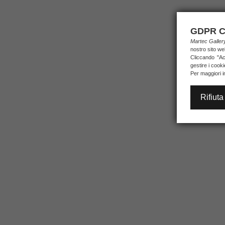
GDPR C
Martec Galle
nostro sito we
Cliccando "Acc
gestire i cook
Per maggiori i
Rifiuta