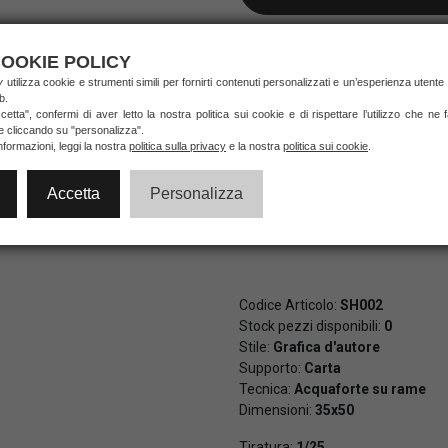
NON DISPONIBILE
OOKIE POLICY
ry
utilizza cookie e strumenti simili per fornirti contenuti personalizzati e un’esperienza utente
b.
Pagamenti veloci e sicuri al 10
etta", confermi di aver letto la nostra politica sui cookie e di rispettare l’utilizzo che ne
di credito e PayPal (anche in 3 
ie cliccando su "personalizza".
nformazioni, leggi la nostra
politica sulla privacy
e la nostra
politica sui cookie
.
Accetta
Personalizza
Codice Articolo:
SH002
Stock pezzi disponibili:
0
Stile:
Grafica d'autore
Supporto:
Carta
Tecnica:
Acquaforte su rame
Dimensioni:
35x50
Tiratura:
1/25