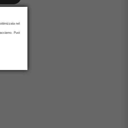
 ottimizzata nel
0% con carta
 facciamo. Puoi
rate)