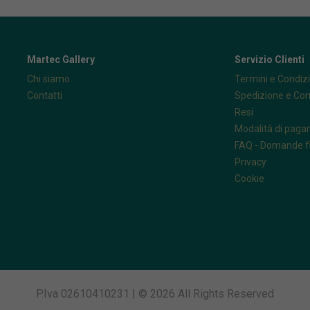
Martec Gallery
Servizio Clienti
Chi siamo
Termini e Condizi
Contatti
Spedizione e Co
Resi
Modalità di pag
FAQ - Domande f
Privacy
Cookie
P.Iva 02610410231 | © 2026 All Rights Reserved