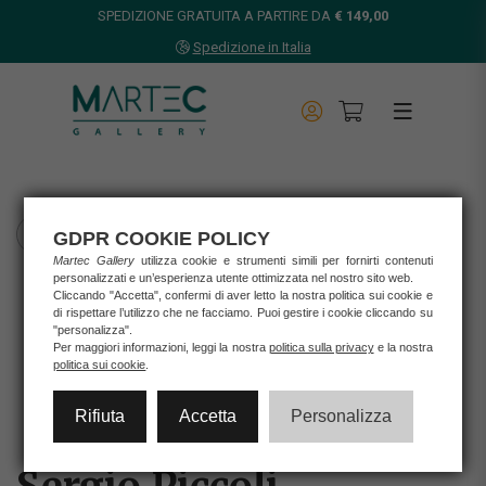
SPEDIZIONE GRATUITA A PARTIRE DA
€ 149,00
Spedizione in Italia
GDPR COOKIE POLICY
TORNA INDIETRO
Martec Gallery
utilizza cookie e strumenti simili per fornirti contenuti
Home
personalizzati e un’esperienza utente ottimizzata nel nostro sito web.
Cliccando "Accetta", confermi di aver letto la nostra politica sui cookie e
Opere d'arte
di rispettare l’utilizzo che ne facciamo. Puoi gestire i cookie cliccando su
Opera unica
"personalizza".
Per maggiori informazioni, leggi la nostra
politica sulla privacy
e la nostra
Sergio Piccoli
politica sui cookie
.
SERGIO PICCOLI - LANDSCAPE XXI
Rifiuta
Accetta
Personalizza