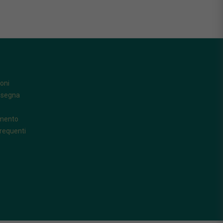
oni
nsegna
amento
requenti