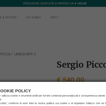
SPEDIZIONE GRATUITA A PARTIRE DA
€ 149,00
E & POSTER
CHI SIAMO
INFO
PICCOLI - LANDSCAPE V
Sergio Picc
€ 540,00
(prezzo IVA inclusa)
OOKIE POLICY
spedizione in Italia
ry
utilizza cookie e strumenti simili per fornirti contenuti personalizzati e un’esperienza utente
b.
AGGIUNGI AL CA
etta", confermi di aver letto la nostra politica sui cookie e di rispettare l’utilizzo che ne