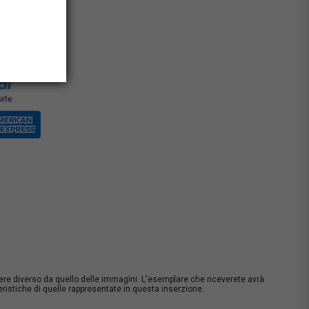
0% con carta
rate)
sere diverso da quello delle immagini. L'esemplare che riceverete avrà
istiche di quelle rappresentate in questa inserzione.