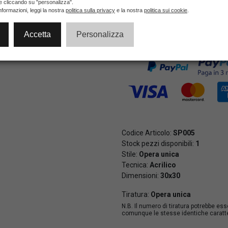
ie cliccando su "personalizza".
nformazioni, leggi la nostra
politica sulla privacy
e la nostra
politica sui cookie
.
Accetta
Personalizza
Pagamenti veloci e sicuri al 10
di credito e PayPal (anche in 3 
Codice Articolo:
SP005
Stock pezzi disponibili:
1
Stile:
Opera unica
Tecnica:
Acrilico
Dimensioni:
30x30
Tiratura:
Opera unica
N.B. Il numero di tiratura potrebbe es
comunque le stesse identiche caratter