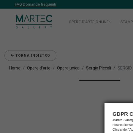
FAQ Domande frequenti
OPERE D'ARTE ONLINE
STAMP
TORNA INDIETRO
Home
Opere d'arte
Opera unica
Sergio Piccoli
SERGIO 
GDPR C
Martec Galle
nostro sito we
Cliccando "Acc