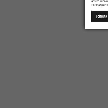
gestire i cook
Per maggiori i
Rifiuta