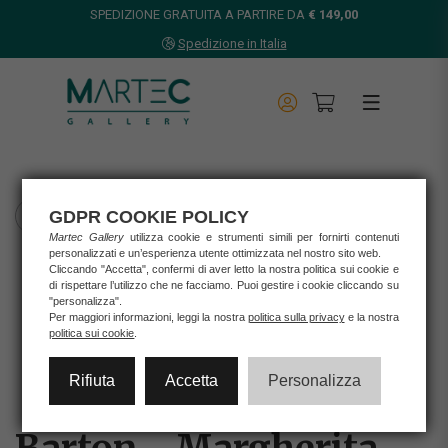
SPEDIZIONE GRATUITA A PARTIRE DA
€ 149,00
Spedizione in Italia
GDPR COOKIE POLICY
TORNA INDIETRO
Martec Gallery
utilizza cookie e strumenti simili per fornirti contenuti
personalizzati e un’esperienza utente ottimizzata nel nostro sito web.
Home
Cliccando "Accetta", confermi di aver letto la nostra politica sui cookie e
Opere d'arte
di rispettare l’utilizzo che ne facciamo. Puoi gestire i cookie cliccando su
Opera unica
"personalizza".
Per maggiori informazioni, leggi la nostra
politica sulla privacy
e la nostra
Barton
politica sui cookie
.
BARTON - MARGHERITA
Rifiuta
Accetta
Personalizza