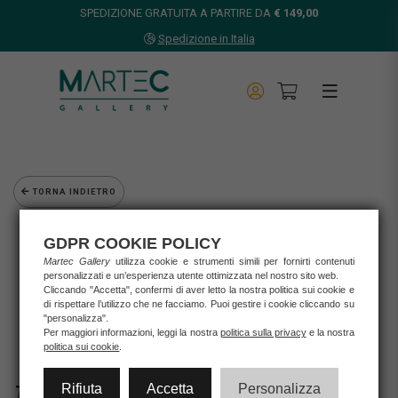
SPEDIZIONE GRATUITA A PARTIRE DA
€ 149,00
Spedizione in Italia
TORNA INDIETRO
Home
GDPR COOKIE POLICY
Opere d'arte
Martec Gallery
utilizza cookie e strumenti simili per fornirti contenuti
Grafica d'autore
personalizzati e un’esperienza utente ottimizzata nel nostro sito web.
Miljienko Bengez
Cliccando "Accetta", confermi di aver letto la nostra politica sui cookie e
di rispettare l’utilizzo che ne facciamo. Puoi gestire i cookie cliccando su
MILJENKO BENGEZ - VIADOTTO
"personalizza".
Per maggiori informazioni, leggi la nostra
politica sulla privacy
e la nostra
politica sui cookie
.
Rifiuta
Accetta
Personalizza