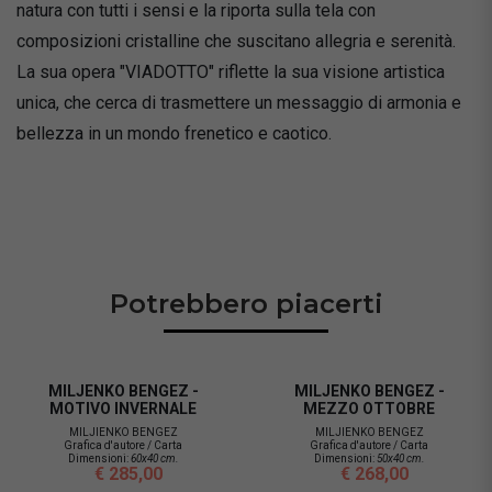
natura con tutti i sensi e la riporta sulla tela con
composizioni cristalline che suscitano allegria e serenità.
La sua opera "VIADOTTO" riflette la sua visione artistica
unica, che cerca di trasmettere un messaggio di armonia e
bellezza in un mondo frenetico e caotico.
Potrebbero piacerti
KO BENGEZ -
MILJENKO BENGEZ -
MILJEN
 INVERNALE
MEZZO OTTOBRE
VI
ENKO BENGEZ
MILJIENKO BENGEZ
MILJI
'autore / Carta
Grafica d'autore / Carta
Grafica d
oni:
60x40 cm.
Dimensioni:
50x40 cm.
Dimensi
 285,00
€ 268,00
€