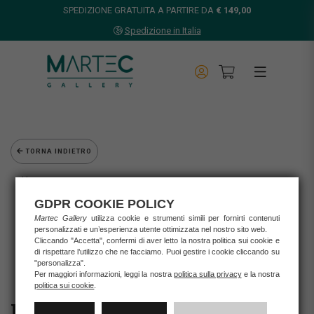
SPEDIZIONE GRATUITA A PARTIRE DA
€ 149,00
Spedizione in Italia
TORNA INDIETRO
Home
Opere d'arte
GDPR COOKIE POLICY
Grafica d'autore
Martec Gallery
utilizza cookie e strumenti simili per fornirti contenuti
Nespolo Ugo
personalizzati e un’esperienza utente ottimizzata nel nostro sito web.
UGO NESPOLO - "VENTI LEGGERI"
Cliccando "Accetta", confermi di aver letto la nostra politica sui cookie e
di rispettare l’utilizzo che ne facciamo. Puoi gestire i cookie cliccando su
"personalizza".
Per maggiori informazioni, leggi la nostra
politica sulla privacy
e la nostra
politica sui cookie
.