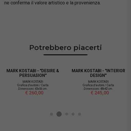
ne conferma il valore artistico e la provenienza.
Potrebbero piacerti
MARK KOSTABI - "DESIRE &
MARK KOSTABI - "INTERIOR
PERSUASION"
DESIGN"
MARK KOSTABI
MARK KOSTABI
Grafica d'autore / Carta
Grafica d'autore / Carta
Dimensioni:
43x56 cm.
Dimensioni:
48x42 cm.
€ 260,00
€ 245,00