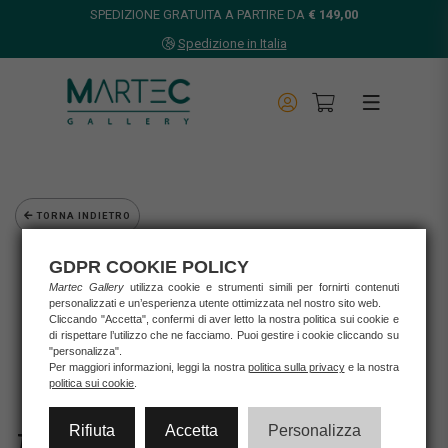
SPEDIZIONE GRATUITA A PARTIRE DA
€ 149,00
Spedizione in Italia
TORNA INDIETRO
Home
GDPR COOKIE POLICY
Opere d'arte
Martec Gallery
utilizza cookie e strumenti simili per fornirti contenuti
Grafica d'autore
personalizzati e un’esperienza utente ottimizzata nel nostro sito web.
Cliccando "Accetta", confermi di aver letto la nostra politica sui cookie e
Mark Kostabi
di rispettare l’utilizzo che ne facciamo. Puoi gestire i cookie cliccando su
MARK KOSTABY - "THE WAY WE ARE"
"personalizza".
Per maggiori informazioni, leggi la nostra
politica sulla privacy
e la nostra
politica sui cookie
.
Rifiuta
Accetta
Personalizza