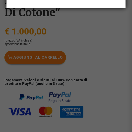
Fathi Hassan - "campo
Di Cotone"
€ 1.000,00
(prezzo IVA inclusa)
spedizione in Italia
AGGIUNGI AL CARRELLO
Pagamenti veloci e sicuri al 100% con carta di
credito e PayPal (anche in 3 rate)