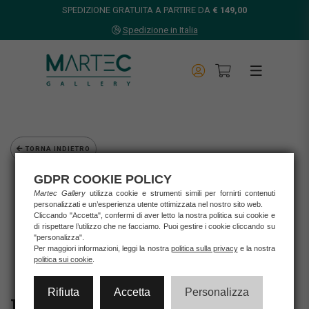
SPEDIZIONE GRATUITA A PARTIRE DA
€ 149,00
Spedizione in Italia
TORNA INDIETRO
Home
GDPR COOKIE POLICY
Opere d'arte
Martec Gallery
utilizza cookie e strumenti simili per fornirti contenuti
personalizzati e un’esperienza utente ottimizzata nel nostro sito web.
Grafica d'autore
Cliccando "Accetta", confermi di aver letto la nostra politica sui cookie e
Fathi Hassan
di rispettare l’utilizzo che ne facciamo. Puoi gestire i cookie cliccando su
FATHI HASSAN - "CAMPO DI COTONE"
"personalizza".
Per maggiori informazioni, leggi la nostra
politica sulla privacy
e la nostra
politica sui cookie
.
Rifiuta
Accetta
Personalizza