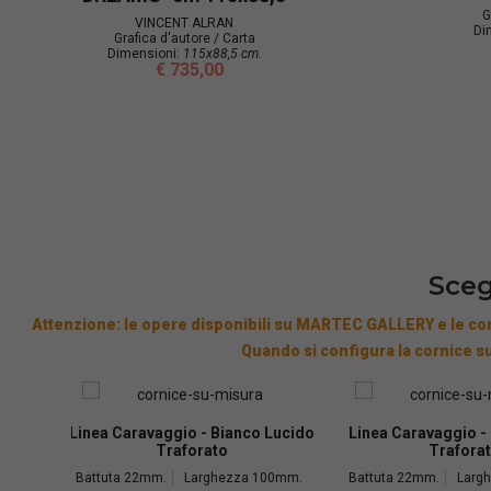
fica d'autore / Carta
Grafica d'autore / Carta
nsioni:
55X46 cm cm.
Dimensioni:
60x80 cm.
€ 315,00
€ 420,00
Sceg
Attenzione: le opere disponibili su MARTEC GALLERY e le cor
Quando si configura la cornice su