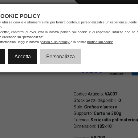
NON DISPONIBILE
OOKIE POLICY
ry
utilizza cookie e strumenti simili per fornirti contenuti personalizzati e un’esperienza utente
b.
etta", confermi di aver letto la nostra politica sui cookie e di rispettare l’utilizzo che ne
Pagamenti veloci e sicuri al 10
ie cliccando su "personalizza".
di credito e PayPal (anche in 3 
nformazioni, leggi la nostra
politica sulla privacy
e la nostra
politica sui cookie
.
Accetta
Personalizza
Codice Articolo:
VA007
Stock pezzi disponibili:
0
Stile:
Grafica d'autore
Supporto:
Cartone 300g
Tecnica:
Serigrafia polimaterica
Dimensioni:
105x101
Tiratura:
59/200