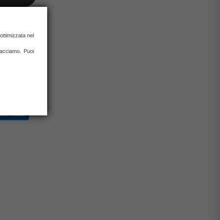
 ottimizzata nel
 facciamo. Puoi
0% con carta
rate)