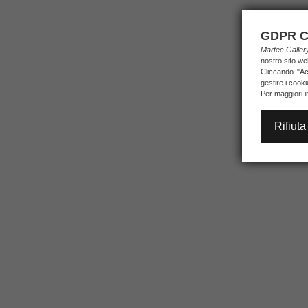
GDPR C
Martec Galle
nostro sito we
Cliccando "Acc
gestire i cook
Per maggiori i
Rifiuta