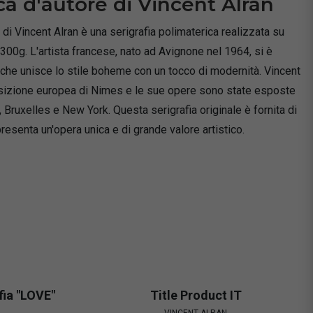
ca d'autore di Vincent Alran
i Vincent Alran è una serigrafia polimaterica realizzata su
 300g. L'artista francese, nato ad Avignone nel 1964, si è
 che unisce lo stile boheme con un tocco di modernità. Vincent
osizione europea di Nimes e le sue opere sono state esposte
, Bruxelles e New York. Questa serigrafia originale è fornita di
ppresenta un'opera unica e di grande valore artistico.
Vincent Alran - Serigrafia "BE POP"
Vincent Alra
VINCENT ALRAN