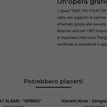
Un'opera grafi
L'opera "TANT PIS POUR TOI" d
carta, con supporto in cartone
affermato grazie alla sua arte
Alran ha vinto nel 1987 l'esp
in importanti città come Parigi
certificato di autenticità e ra
Potrebbero piacerti
ia "LOVE"
Title Product IT
VINCENT ALRAN