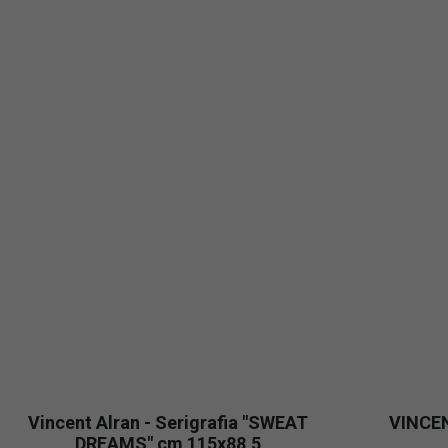
 ALRAN - "SPRING"
Vincent Alran - Serigraf
VINCENT ALRAN
VINCENT ALRAN