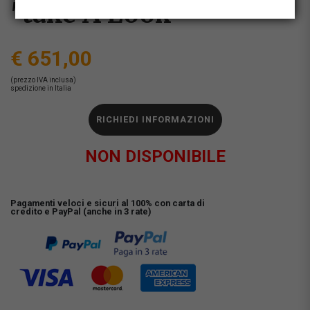
"take A Look"
€ 651,00
(prezzo IVA inclusa)
spedizione in Italia
RICHIEDI INFORMAZIONI
NON DISPONIBILE
Pagamenti veloci e sicuri al 100% con carta di
credito e PayPal (anche in 3 rate)