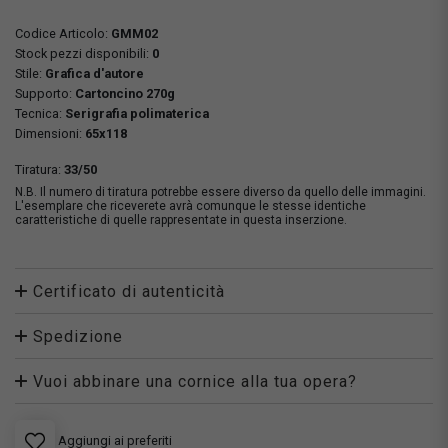
Codice Articolo:
GMM02
Stock pezzi disponibili:
0
Stile:
Grafica d'autore
Supporto:
Cartoncino 270g
Tecnica:
Serigrafia polimaterica
Dimensioni:
65x118
Tiratura:
33/50
N.B. Il numero di tiratura potrebbe essere diverso da quello delle immagini.
L'esemplare che riceverete avrà comunque le stesse identiche
caratteristiche di quelle rappresentate in questa inserzione.
Certificato di autenticità
Spedizione
Vuoi abbinare una cornice alla tua opera?
Aggiungi ai preferiti