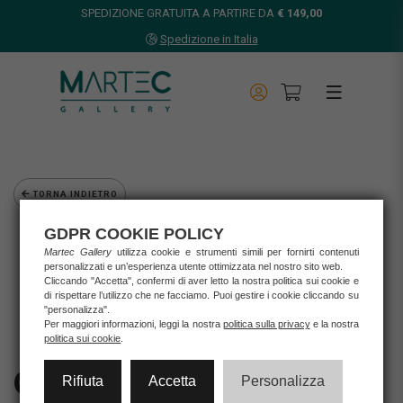
SPEDIZIONE GRATUITA A PARTIRE DA
€ 149,00
Spedizione in Italia
TORNA INDIETRO
Home
GDPR COOKIE POLICY
Opere d'arte
Martec Gallery
utilizza cookie e strumenti simili per fornirti contenuti
personalizzati e un’esperienza utente ottimizzata nel nostro sito web.
Grafica d'autore
Cliccando "Accetta", confermi di aver letto la nostra politica sui cookie e
GIANNI MORAMARCO - "TAKE A LOOK"
di rispettare l’utilizzo che ne facciamo. Puoi gestire i cookie cliccando su
"personalizza".
Per maggiori informazioni, leggi la nostra
politica sulla privacy
e la nostra
politica sui cookie
.
Gianni Moramarco -
Rifiuta
Accetta
Personalizza