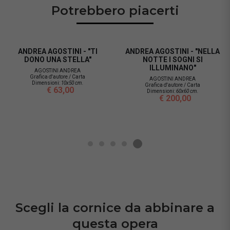
Potrebbero piacerti
ANDREA AGOSTINI - "TI
ANDREA AGOSTINI - "NELLA
DONO UNA STELLA"
NOTTE I SOGNI SI
ILLUMINANO"
AGOSTINI ANDREA
Grafica d'autore / Carta
AGOSTINI ANDREA
Dimensioni:
10x50 cm.
Grafica d'autore / Carta
€ 63,00
Dimensioni:
60x60 cm.
€ 200,00
Scegli la cornice da abbinare a
questa opera