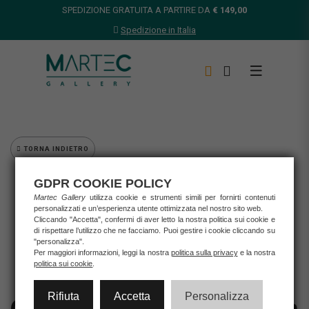
SPEDIZIONE GRATUITA A PARTIRE DA
€ 149,00
Spedizione in Italia
TORNA INDIETRO
Home
GDPR COOKIE POLICY
Opere d'arte
Martec Gallery
utilizza cookie e strumenti simili per fornirti contenuti
Grafica d'autore
personalizzati e un’esperienza utente ottimizzata nel nostro sito web.
Cliccando "Accetta", confermi di aver letto la nostra politica sui cookie e
O'klit
di rispettare l’utilizzo che ne facciamo. Puoi gestire i cookie cliccando su
O'KLIT - CORTEGGIARSI UN PO'
"personalizza".
Per maggiori informazioni, leggi la nostra
politica sulla privacy
e la nostra
politica sui cookie
.
Rifiuta
Accetta
Personalizza