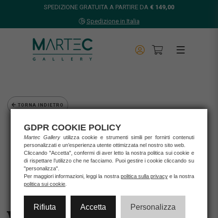
SPEDIZIONE GRATUITA A PARTIRE DA
€ 149,00
Spedizione in Italia
TORNA INDIETRO
Home
GDPR COOKIE POLICY
Opere d'arte
Martec Gallery
utilizza cookie e strumenti simili per fornirti contenuti
personalizzati e un’esperienza utente ottimizzata nel nostro sito web.
Grafica d'autore
Cliccando "Accetta", confermi di aver letto la nostra politica sui cookie e
Amaranta De Francisci
di rispettare l’utilizzo che ne facciamo. Puoi gestire i cookie cliccando su
VERONA PONTE PIETRA
"personalizza".
Per maggiori informazioni, leggi la nostra
politica sulla privacy
e la nostra
politica sui cookie
.
Rifiuta
Accetta
Personalizza