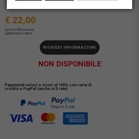
Verona Ponte Pietra
€ 22,00
(prezzo IVA inclusa)
spedizione in Italia
RICHIEDI INFORMAZIONI
NON DISPONIBILE
Pagamenti veloci e sicuri al 100% con carta di
credito e PayPal (anche in 3 rate)