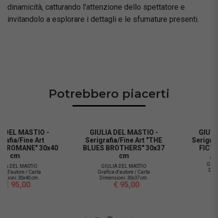
dinamicità, catturando l'attenzione dello spettatore e
invitandolo a esplorare i dettagli e le sfumature presenti.
Potrebbero piacerti
GIULIA DEL MASTIO -
GIULIA DEL MASTIO -
Serigrafia/Fine Art "THE
Serigrafia/Fine Art "PULP
BLUES BROTHERS" 30x37
FICTION II" 30x43 cm
cm
GIULIA DEL MASTIO
Grafica d'autore / Carta
GIULIA DEL MASTIO
Dimensioni:
30x43 cm.
Grafica d'autore / Carta
€ 95,00
Dimensioni:
30x37 cm.
€ 95,00