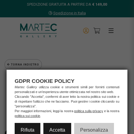
SPEDIZIONE GRATUITA A PARTIRE DA
€ 149,00
Spedizione in Italia
TORNA INDIETRO
Home
GDPR COOKIE POLICY
Opere d'arte
Martec Gallery
utilizza cookie e strumenti simili per fornirti contenuti
Grafica d'autore
personalizzati e un’esperienza utente ottimizzata nel nostro sito web.
Giulia Del Mastio
Cliccando "Accetta", confermi di aver letto la nostra politica sui cookie e
di rispettare l’utilizzo che ne facciamo. Puoi gestire i cookie cliccando su
GIULIA DEL MASTIO - Serigrafia/Fine Art "DJANGO" 30x43 cm
"personalizza".
Per maggiori informazioni, leggi la nostra
politica sulla privacy
e la nostra
politica sui cookie
.
Rifiuta
Accetta
Personalizza