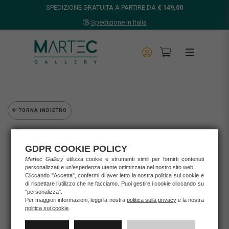
SPEDIZIONE GRATUITA A PARTIRE DA
€ 149,00
Spedizione in Italia
TORNA INDIETRO
Home
Opere d'arte
GDPR COOKIE POLICY
Grafica d'autore
Martec Gallery
utilizza cookie e strumenti simili per fornirti contenuti
Armando Orfeo
personalizzati e un’esperienza utente ottimizzata nel nostro sito web.
ARMANDO ORFEO - L'ENIGMA DELL'ACQUILONE
Cliccando "Accetta", confermi di aver letto la nostra politica sui cookie e
di rispettare l’utilizzo che ne facciamo. Puoi gestire i cookie cliccando su
"personalizza".
Per maggiori informazioni, leggi la nostra
politica sulla privacy
e la nostra
politica sui cookie
.