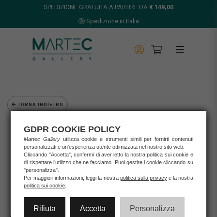
SPEDIZIONE GRATUITA A PARTIRE DA
€ 149,00
Spedizione in Italia
TORNA INDIETRO
Home
GDPR COOKIE POLICY
Opere d'arte
Martec Gallery
utilizza cookie e strumenti simili per fornirti contenuti
Grafica d'autore
personalizzati e un’esperienza utente ottimizzata nel nostro sito web.
Cliccando "Accetta", confermi di aver letto la nostra politica sui cookie e
Armando Orfeo
di rispettare l’utilizzo che ne facciamo. Puoi gestire i cookie cliccando su
ARMANDO ORFEO - LA NAVE AZZURRA
"personalizza".
Per maggiori informazioni, leggi la nostra
politica sulla privacy
e la nostra
politica sui cookie
.
Rifiuta
Accetta
Personalizza