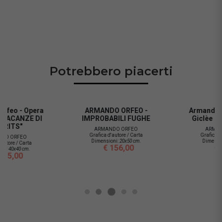
Potrebbero piacerti
ARMANDO ORFEO -
Armando Orfeo - Opera
IMPROBABILI FUGHE
Giclèe "LET'S DANCE"
ARMANDO ORFEO
ARMANDO ORFEO
Grafica d'autore / Carta
Grafica d'autore / Carta
Dimensioni:
20x50 cm.
Dimensioni:
40x40 cm.
€ 156,00
€ 135,00