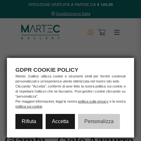
SPEDIZIONE GRATUITA A PARTIRE DA
€ 149,00
Spedizione in Italia
TORNA INDIETRO
GDPR COOKIE POLICY
Martec Gallery
utilizza cookie e strumenti simili per fornirti contenuti
Home
personalizzati e un’esperienza utente ottimizzata nel nostro sito web.
Cliccando "Accetta", confermi di aver letto la nostra politica sui cookie e
Opere d'arte
di rispettare l’utilizzo che ne facciamo. Puoi gestire i cookie cliccando su
Opera unica
"personalizza".
Giambi
Per maggiori informazioni, leggi la nostra
politica sulla privacy
e la nostra
politica sui cookie
.
GIAMBI - CIELO AZZURRO & ALBERI FIORITI
Rifiuta
Accetta
Personalizza