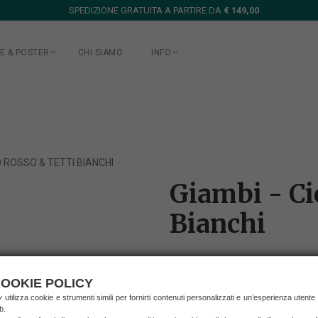
SPEDIZIONE GRATUITA A PARTIRE DA
€ 149,00
E & POSTER
CHI SIAMO
INFO
O ROSSO & TETTI BIANCHI
Giambi - Ci
Bianchi
€ 200,00
OOKIE POLICY
(prezzo IVA inclusa)
ry
utilizza cookie e strumenti simili per fornirti contenuti personalizzati e un’esperienza utente
spedizione in Italia
b.