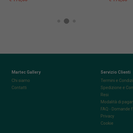
Martec Gallery
Servizio Clienti
Chi siamo
Termini e Condizi
Contatti
Spedizione e Co
Resi
Modalità di pag
FAQ - Domande f
Privacy
Cookie