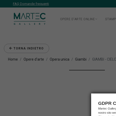
FAQ Domande frequenti
OPERE D'ARTE ONLINE
STAMP
TORNA INDIETRO
Home
Opere d'arte
Opera unica
Giambi
GIAMBI - CIEL
GDPR C
Martec Galle
nostro sito we