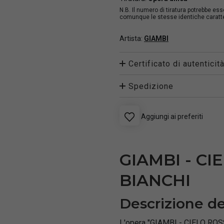
N.B. Il numero di tiratura potrebbe es
comunque le stesse identiche caratter
Artista:
GIAMBI
Certificato di autenticit
Spedizione
Aggiungi ai preferiti
GIAMBI - CI
BIANCHI
Descrizione de
L'opera "GIAMBI - CIELO ROSS