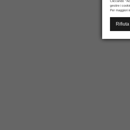
Cliccando "Acc
gestire i cook
Per maggiori i
Rifiuta