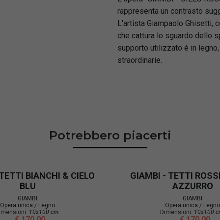
rappresenta un contrasto sugges
L'artista Giampaolo Ghisetti, 
che cattura lo sguardo dello 
supporto utilizzato è in legno
straordinarie.
Potrebbero piacerti
 TETTI BIANCHI & CIELO
GIAMBI - TETTI ROSSI
BLU
AZZURRO
GIAMBI
GIAMBI
Opera unica / Legno
Opera unica / Legno
imensioni:
10x100 cm.
Dimensioni:
10x100 c
€ 170,00
€ 170,00