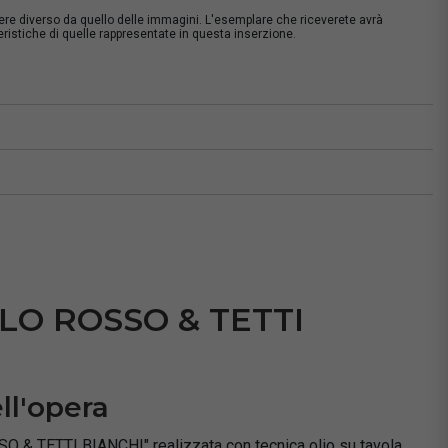
sere diverso da quello delle immagini. L'esemplare che riceverete avrà
istiche di quelle rappresentate in questa inserzione.
à
ELO ROSSO & TETTI
ll'opera
O & TETTI BIANCHI" realizzata con tecnica olio su tavola,