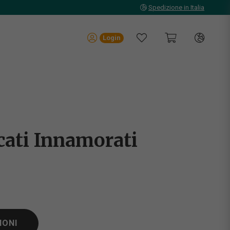
Spedizione in Italia
Login
scati Innamorati
IONI