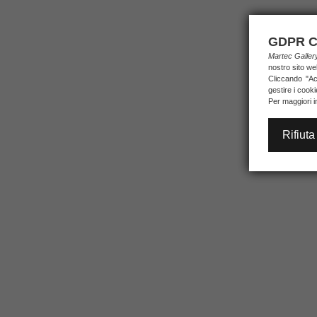
GDPR C
Martec Galle
nostro sito we
Cliccando "Acc
gestire i cook
Per maggiori i
Rifiuta