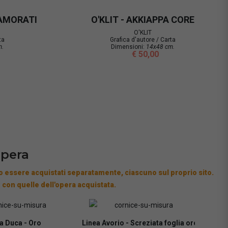
VETRINA
O'KLIT - PESCATI INNAMORATI
O'KLIT
 / Carta
Grafica d'autore / Carta
x31 cm.
Dimensioni:
25x31 cm.
00
€ 50,00
opera
 essere acquistati separatamente, ciascuno sul proprio sito.
 con quelle dell'opera acquistata.