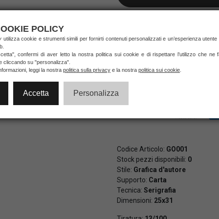
NON DISPONIBILE
OOKIE POLICY
ry
utilizza cookie e strumenti simili per fornirti contenuti personalizzati e un’esperienza utente
b.
etta", confermi di aver letto la nostra politica sui cookie e di rispettare l’utilizzo che ne
Pagamenti veloci e sicuri al 10
di credito e PayPal (anche in 3 
ie cliccando su "personalizza".
nformazioni, leggi la nostra
politica sulla privacy
e la nostra
politica sui cookie
.
Accetta
Personalizza
Codice Articolo:
GO001
Stock pezzi disponibili:
0
Stile:
Grafica d'autore
Supporto:
Carta
Tecnica:
Serigrafia
Dimensioni:
25x31
Tiratura:
13/100