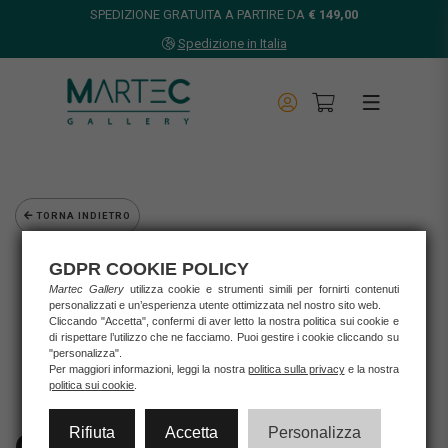
SPEDIZIONE GRATUITA A PARTIRE DA
€ 149,00
Spedizione in Italia
TORNA INDIETRO
Home
GDPR COOKIE POLICY
Opere d'arte
Martec Gallery
utilizza cookie e strumenti simili per fornirti contenuti
Grafica d'autore
personalizzati e un’esperienza utente ottimizzata nel nostro sito web.
Cliccando "Accetta", confermi di aver letto la nostra politica sui cookie e
O'klit
di rispettare l’utilizzo che ne facciamo. Puoi gestire i cookie cliccando su
O'KLIT - SUCCO DELL'ACQUA
"personalizza".
Per maggiori informazioni, leggi la nostra
politica sulla privacy
e la nostra
politica sui cookie
.
Rifiuta
Accetta
Personalizza