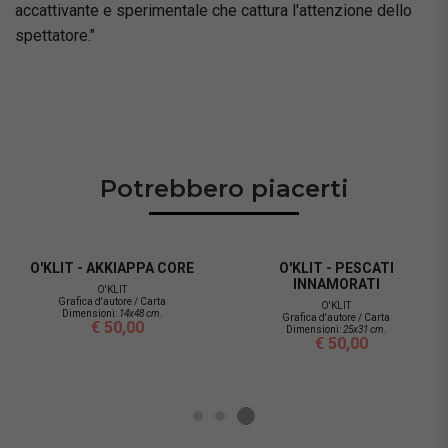
accattivante e sperimentale che cattura l'attenzione dello
spettatore."
Potrebbero piacerti
O'KLIT - AKKIAPPA CORE
O'KLIT - PESCATI
INNAMORATI
O'KLIT
Grafica d'autore / Carta
O'KLIT
Dimensioni:
14x48 cm.
Grafica d'autore / Carta
€ 50,00
Dimensioni:
25x31 cm.
€ 50,00